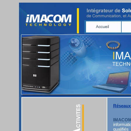
Réseaux
IMACOM
informat
qualifiés