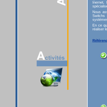
Inernet, 
spécialis
Nous ass
Switchs e
systémes
En ce qui
réaliser 
Référen