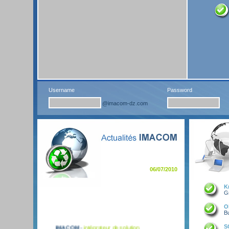
Username
Password
06/07/2010
K
Gr
O
Bu
IMACOM
-
intégrateur de solution
S
informatique
, de communication et