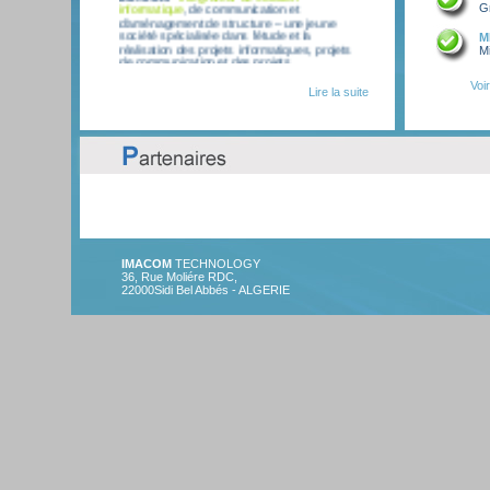
Gr
d’aménagement de structure – une jeune
société spécialisée dans l’étude et la
réalisation des projets informatiques, projets
M
de communication et des projets
Mi
d’aménagements.
Voi
Lire la suite
IMACOM
TECHNOLOGY
36, Rue Moliére RDC,
22000Sidi Bel Abbés - ALGERIE