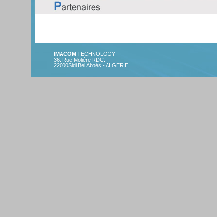
Analyser avec câbles adaptateur E1
,
le tout à simplement
480.000,00 DA
.
IMACOM
TECHNOLOGY
36, Rue Moliére RDC,
22000Sidi Bel Abbés - ALGERIE