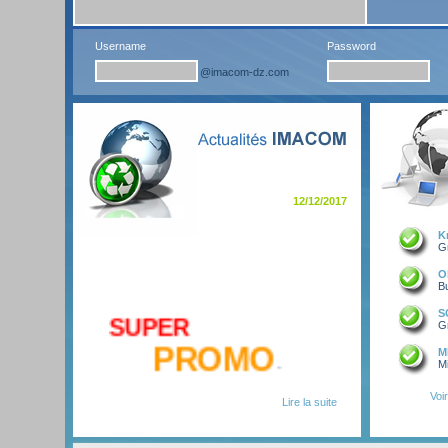
Username
Password
12/12/2017
K
Gr
O
Bu
S
SUPER
Gr
PROMO
M
-
Mi
de fin d'année
,
Voi
Lire la suite
un Testeur
Fluke CopperPro DSL990
,
avec un testeur
ADSL2+ TDR TM108D
,
et un testeur
2Mbp/s E1 Digital Transmission