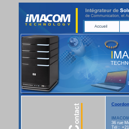
Coordon
IMACOM
36 rue Mo
Tél : +2