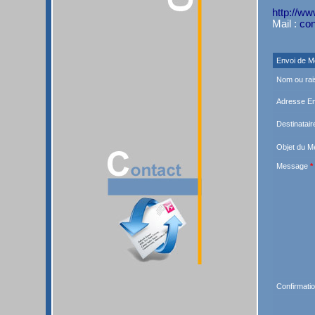
http://w
Mail :
co
Envoi de 
Nom ou ra
Adresse E
Destinatair
Objet du 
Message
*
Confirmati